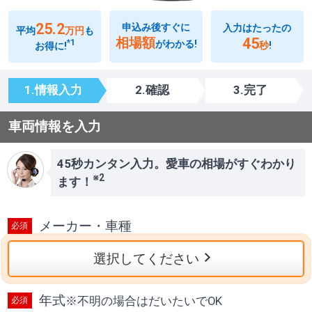
25.2
申込み後すぐに
入力はたったの
平均
万円
も
45
相場額
*1
がわかる!
秒
!
お得に!
1.情報入力
2.確認
3.完了
車両情報を入力
45秒カンタン入力。愛車の相場がすぐわかり
※2
ます！
メーカー・車種
選択してください
年式
※
不明の場合はだいたいでOK