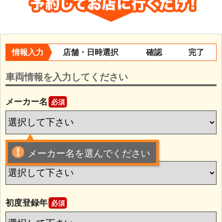
情報入力
店舗・日時選択
確認
完了
車両情報を入力してください
メーカー名
必須
車種名
メーカー名を選んでください
必須
初度登録年
必須