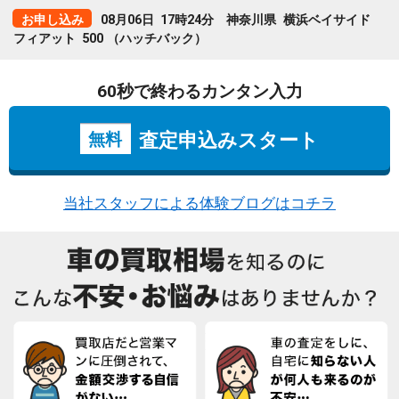
浜ベイサイド
お申し込み
08月06日
16時53分
大阪府
布施高
MAZDA2
60秒で終わるカンタン入力
査定申込みスタート
無料
当社スタッフによる体験ブログはコチラ